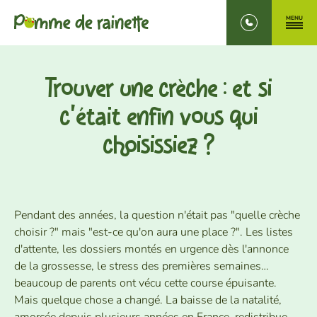
MENU
Trouver une crèche : et si
Découvrir notre crèche
c'était enfin vous qui
Vivre à la crèche
choisissiez ?
Découvrir nos services
Pendant des années, la question n'était pas "quelle crèche
Le coin des parents
choisir ?" mais "est-ce qu'on aura une place ?". Les listes
5 Rue Jane Addams, Saint-Contest (14280)
d'attente, les dossiers montés en urgence dès l'annonce
de la grossesse, le stress des premières semaines…
02.31.44.55.81
beaucoup de parents ont vécu cette course épuisante.
Mais quelque chose a changé. La baisse de la natalité,
Préinscrire mon enfant