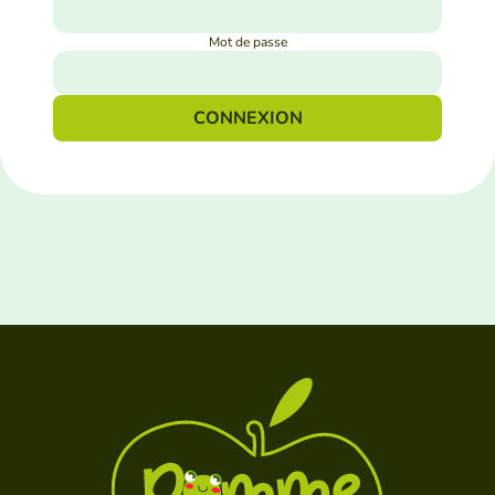
Mot de passe
Espace Parent
F.A.Q
CONNEXION